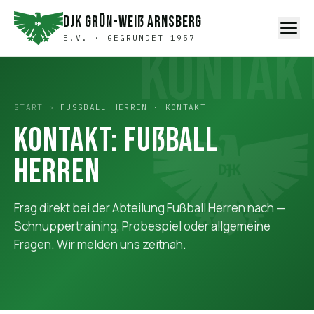
DJK Grün-Weiß Arnsberg
E.V. · GEGRÜNDET 1957
KONTAK
START
›
FUSSBALL HERREN · KONTAKT
Kontakt: Fußball
Herren
Frag direkt bei der Abteilung Fußball Herren nach —
Schnuppertraining, Probespiel oder allgemeine
Fragen. Wir melden uns zeitnah.