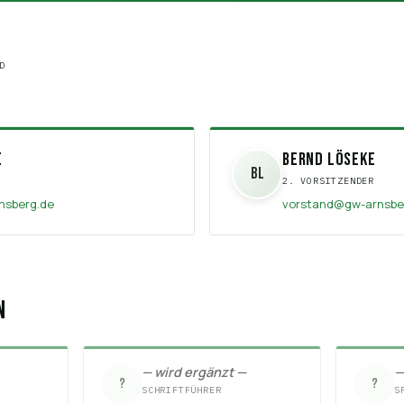
D
e
Bernd Löseke
BL
2. VORSITZENDER
nsberg.de
vorstand@gw-arnsbe
n
— wird ergänzt —
—
?
?
SCHRIFTFÜHRER
S