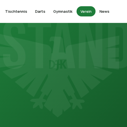
RSTAN
Tischtennis
Darts
Gymnastik
Verein
News