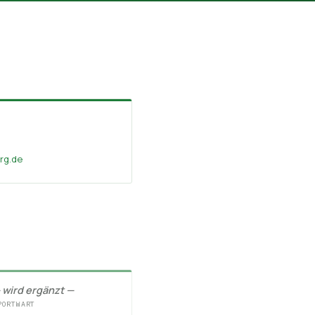
rg.de
 wird ergänzt —
PORTWART