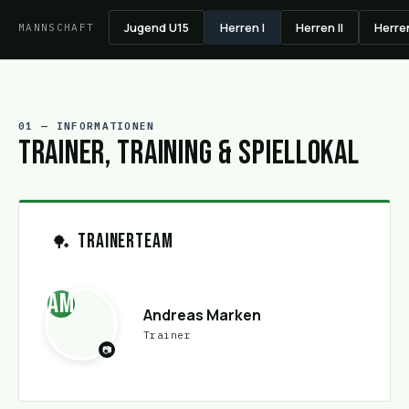
Jugend U15
Herren I
Herren II
Herren
MANNSCHAFT
01 — INFORMATIONEN
Trainer, Training & Spiellokal
Trainerteam
🏓
AM
Andreas Marken
Trainer
📷